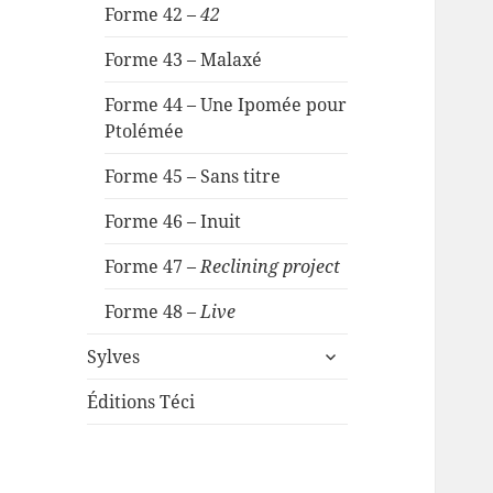
Forme 42 –
42
Forme 43 – Malaxé
Forme 44 – Une Ipomée pour
Ptolémée
Forme 45 – Sans titre
Forme 46 – Inuit
Forme 47 –
Reclining project
Forme 48 –
Live
ouvrir
Sylves
le
sous-
Éditions Téci
menu