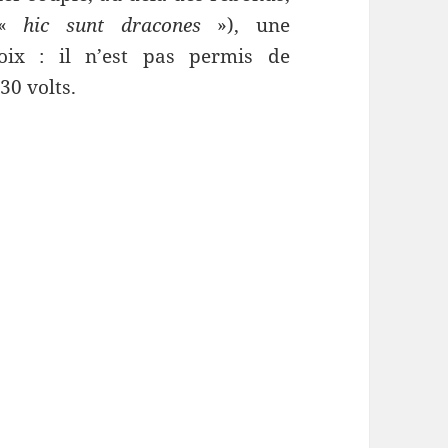
 («
hic sunt dracones
»), une
oix : il n’est pas permis de
30 volts.