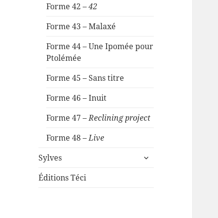
Forme 42 –
42
Forme 43 – Malaxé
Forme 44 – Une Ipomée pour
Ptolémée
Forme 45 – Sans titre
Forme 46 – Inuit
Forme 47 –
Reclining project
Forme 48 –
Live
ouvrir
Sylves
le
sous-
Éditions Téci
menu